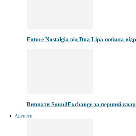
Future Nostalgia від Dua Lipa побила від
Виплати SoundExchange за перший кварт
Артисти