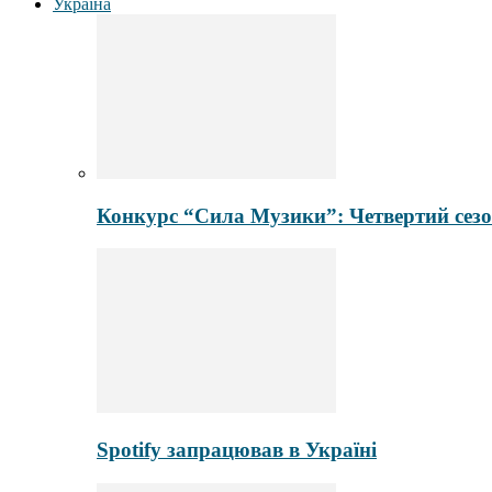
Україна
Конкурс “Сила Музики”: Четвертий сезо
Spotify запрацював в Україні