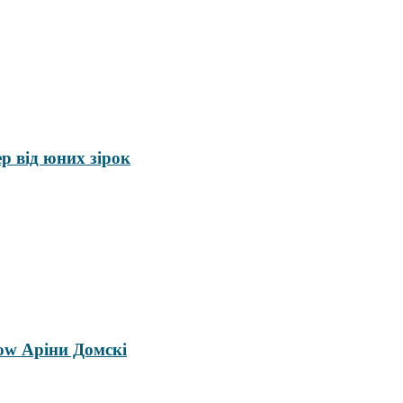
ер від юних зірок
ow Аріни Домскі