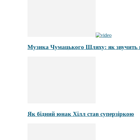
Музика Чумацького Шляху: як звучить
Як бідний юнак Хілл став суперзіркою