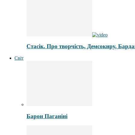
Стасік. Про творчість, Демсокиру, Бард
Світ
Барон Паганіні