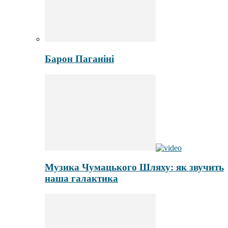
Барон Паганіні
Музика Чумацького Шляху: як звучить
наша галактика