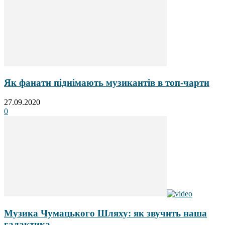
Як фанати піднімають музикантів в топ-чарти
27.09.2020
0
Музика Чумацького Шляху: як звучить наша
галактика