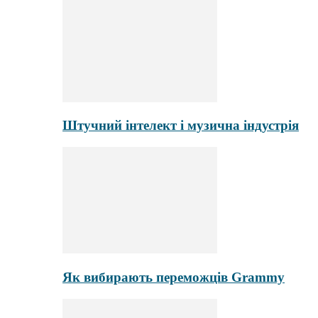
Штучний інтелект і музична індустрія
Як вибирають переможців Grammy