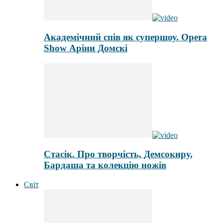
Академічний спів як супершоу. Opera
Show Аріни Домскі
Стасік. Про творчість, Демсокиру,
Бардаша та колекцію ножів
Світ