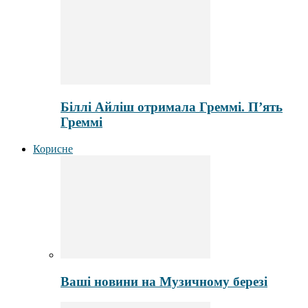
Біллі Айліш отримала Греммі. П’ять
Греммі
Корисне
Ваші новини на Музичному березі